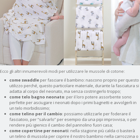
Ecco gli altri innumerevoli modi per utilizzare le mussole di cotone:
come swaddle
per fasciare il bambino: nascono proprio per questo
utilizzo perché, questo particolare materiale, durante la fasciatura si
adatta al corpo del neonato, ma senza costringerlo troppo;
come telo bagno neonato
: per il loro potere assorbente sono
perfette per asciugare i neonati dopo i primi bagnetti e avvolgerli in
un telo morbidissimo;
come telino per il cambio
: possiamo utilizzarle per foderare il
fasciatoio, per “salvarlo” per esempio da una pipi improvvisa, o per
rendere più igienico il cambio del pannolino fuori casa;
come copertine per neonati
: nella stagione più calda ci basterà
un telino di mussola per coprire il nostro bambino nella carrozzina o