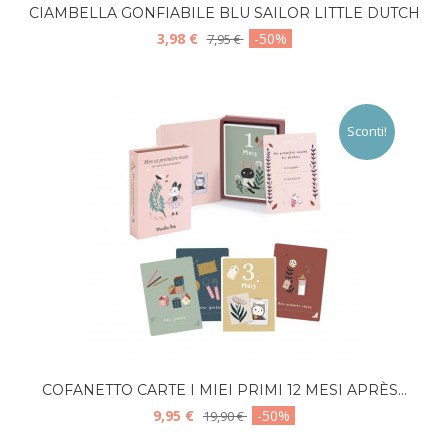
CIAMBELLA GONFIABILE BLU SAILOR LITTLE DUTCH
3,98 €
-50%
7,95 €
Sconti!
COFANETTO CARTE I MIEI PRIMI 12 MESI APRÈS...
9,95 €
-50%
19,90 €