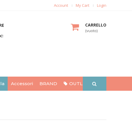
Account
My Cart
Login
CARRELLO
RE
(vuoto)
€!
la
Accessori
BRAND
OUTLET