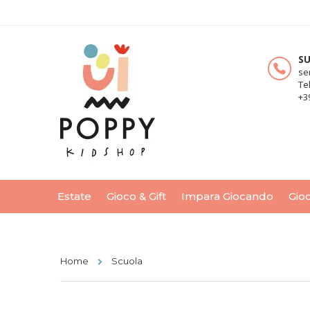
S
se
Te
+3
Estate
Gioco & Gift
Impara Giocando
Gioc
Home
Scuola