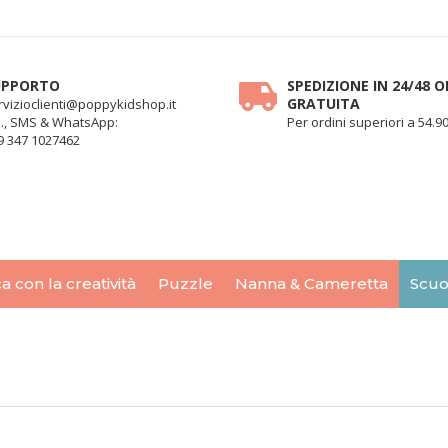
UPPORTO
SPEDIZIONE IN 24/48 O
GRATUITA
rvizioclienti@poppykidshop.it
l., SMS & WhatsApp:
Per ordini superiori a 54.90
9 347 1027462
a con la creatività
Puzzle
Nanna & Cameretta
Scuo